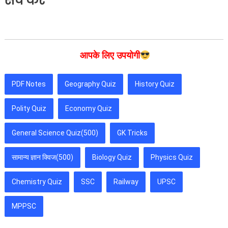
सर्च करें
आपके लिए उपयोगी
PDF Notes
Geography Quiz
History Quiz
Polity Quiz
Economy Quiz
General Science Quiz(500)
GK Tricks
सामान्य ज्ञान क्विज(500)
Biology Quiz
Physics Quiz
Chemistry Quiz
SSC
Railway
UPSC
MPPSC