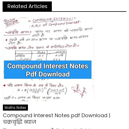
Related Articles
Maths Notes
Compound Interest Notes pdf Download |
चक्रवृद्धि ब्याज
Author
Posted