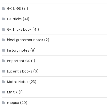
GK & GS
(31)
GK tricks
(41)
Gk Tricks book
(41)
hindi grammar notes
(2)
history notes
(8)
Important GK
(1)
Lucent's books
(6)
Maths Notes
(23)
MP GK
(1)
mppsc
(20)