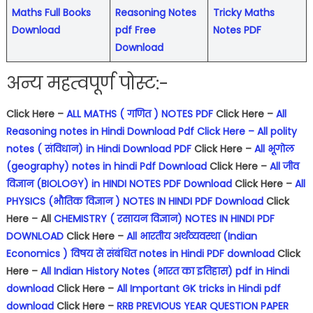
Maths Full Books
Reasoning Notes
Tricky Maths
Download
pdf Free
Notes PDF
Download
अन्य महत्वपूर्ण पोस्ट:-
Click Here –
ALL MATHS ( गणित ) NOTES PDF
Click Here –
All
Reasoning notes in Hindi Download Pdf
Click Here – All polity
notes ( संविधान) in Hindi Download PDF
Click Here –
All भूगोल
(geography) notes in hindi Pdf Download
Click Here –
All जीव
विज्ञान (BIOLOGY) in HINDI NOTES PDF Download
Click Here –
All
PHYSICS (भौतिक विज्ञान ) NOTES IN HINDI PDF Download
Click
Here – All
CHEMISTRY ( रसायन विज्ञान) NOTES IN HINDI PDF
DOWNLOAD
Click Here –
All भारतीय अर्थव्यवस्था (Indian
Economics ) विषय से संबंधित notes in Hindi PDF download
Click
Here –
All Indian History Notes (भारत का इतिहास) pdf in Hindi
download
Click Here –
All Important GK tricks in Hindi pdf
download
Click Here –
RRB PREVIOUS YEAR QUESTION PAPER