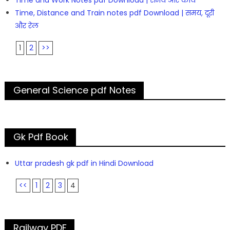
Time, Distance and Train notes pdf Download | समय, दूरी
और रेल
1
2
>>
General Science pdf Notes
Gk Pdf Book
Uttar pradesh gk pdf in Hindi Download
<<
1
2
3
4
Railway PDF