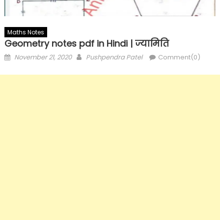
Maths Notes
Geometry notes pdf in Hindi | ज्यामिति
Posted
Author
November 21, 2020
Pushpendra Patel
Comment(0)
on