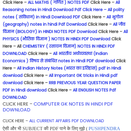
Click Here –
ALL MATHS ( गणित ) NOTES PDF
Click Here –
All
Reasoning notes in Hindi Download Pdf
Click Here – All polity
notes ( संविधान) in Hindi Download PDF
Click Here –
All भूगोल
(geography) notes in hindi Pdf Download
Click Here –
All जीव
विज्ञान (BIOLOGY) in HINDI NOTES PDF Download
Click Here –
All
PHYSICS (भौतिक विज्ञान ) NOTES IN HINDI PDF Download
Click
Here – All
CHEMISTRY ( रसायन विज्ञान) NOTES IN HINDI PDF
DOWNLOAD
Click Here –
All भारतीय अर्थव्यवस्था (Indian
Economics ) विषय से संबंधित notes in Hindi PDF download
Click
Here –
All Indian History Notes (भारत का इतिहास) pdf in Hindi
download
Click Here –
All Important GK tricks in Hindi pdf
download
Click Here –
RRB PREVIOUS YEAR QUESTION PAPER
PDF in Hindi download
Click Here –
All ENGLISH NOTES Pdf
DOWNLOAD
CLICK HERE –
COMPUTER GK NOTES IN HINDI PDF
DOWNLOAD
CLICK HERE –
ALL CURRENT AFFAIRS PDF DOWNLOAD
ऐसी और भी SUBJECT की PDF पाने के लिए मुझे (
PUSHPENDRA