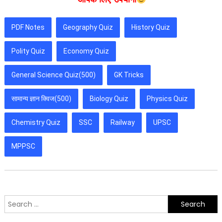
PDF Notes
Geography Quiz
History Quiz
Polity Quiz
Economy Quiz
General Science Quiz(500)
GK Tricks
सामान्य ज्ञान क्विज(500)
Biology Quiz
Physics Quiz
Chemistry Quiz
SSC
Railway
UPSC
MPPSC
Search
for: