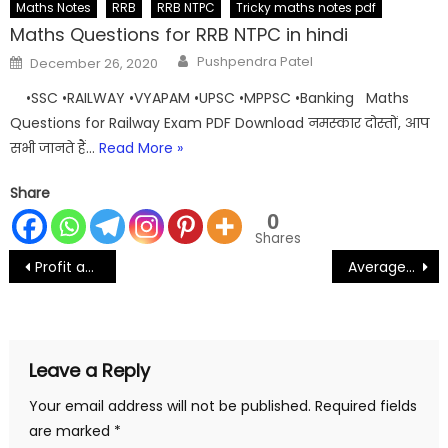
Maths Notes
RRB
RRB NTPC
Tricky maths notes pdf
Maths Questions for RRB NTPC in hindi
Author
Posted
Pushpendra Patel
December 26, 2020
on
•SSC •RAILWAY •VYAPAM •UPSC •MPPSC •Banking Maths
Questions for Railway Exam PDF Download नमस्कार दोस्तों, आप
सभी जानते हैं…
Read More »
Share
0
Shares
Post
Profit and loss Notes PDF Download |लाभ – हानि
Average Notes pdf Download | औसत
navigation
Leave a Reply
Your email address will not be published.
Required fields
are marked
*