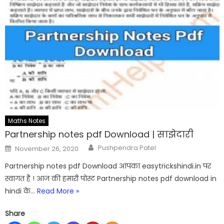
Maths Notes
Partnership notes pdf Download | साझेदारी
Author
Posted
Pushpendra Patel
November 26, 2020
on
Partnership notes pdf Download आपका easytrickshindi.in पर
स्वागत है ! आज की हमारी पोस्ट Partnership notes pdf download in
hindi के…
Read More »
Share