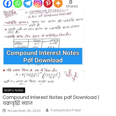
0
Shares
Maths Notes
Compound Interest Notes pdf Download |
चक्रवृद्धि ब्याज
Author
Posted
Pushpendra Patel
November 26, 2020
on