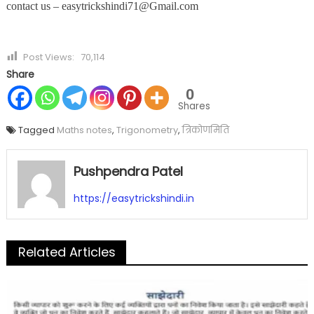
contact us – easytrickshindi71@Gmail.com
Post Views:
70,114
Share
0
Shares
Tagged
Maths notes
,
Trigonometry
,
त्रिकोणमिति
Pushpendra Patel
https://easytrickshindi.in
Related Articles