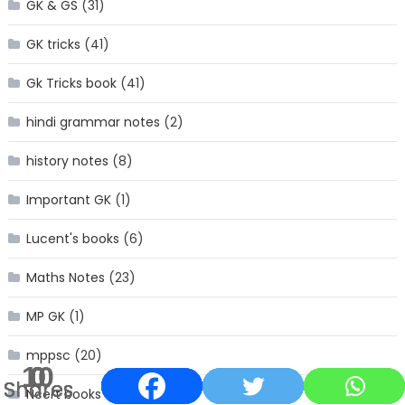
GK & GS
(31)
GK tricks
(41)
Gk Tricks book
(41)
hindi grammar notes
(2)
history notes
(8)
Important GK
(1)
Lucent's books
(6)
Maths Notes
(23)
MP GK
(1)
mppsc
(20)
10
0
0
0
Shares
Shares
Shares
Shares
Ncert books
(1)