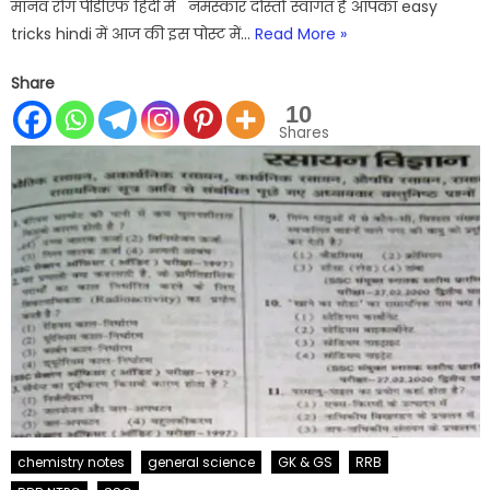
मानव रोग पीडीएफ हिंदी में नमस्कार दोस्तों स्वागत है आपका easy
tricks hindi में आज की इस पोस्ट में…
Read More »
Share
10
Shares
chemistry notes
general science
GK & GS
RRB