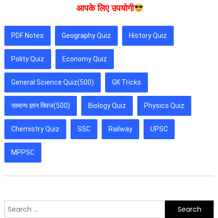
आपके लिए उपयोगी
PDF Notes
Geography Quiz
History Quiz
Polity Quiz
Economy Quiz
General Science Quiz(500)
GK Tricks
सामान्य ज्ञान क्विज(500)
Biology Quiz
Physics Quiz
Chemistry Quiz
SSC
Railway
UPSC
MPPSC
Search