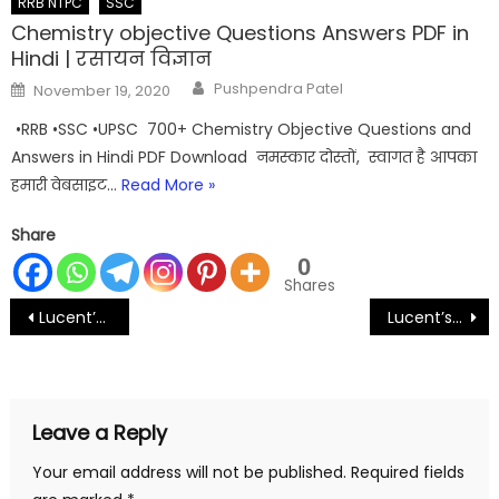
RRB NTPC
SSC
Chemistry objective Questions Answers PDF in
Hindi | रसायन विज्ञान
Author
Posted
Pushpendra Patel
November 19, 2020
on
•RRB •SSC •UPSC 700+ Chemistry Objective Questions and
Answers in Hindi PDF Download नमस्कार दोस्तों, स्वागत है आपका
हमारी वेबसाइट…
Read More »
Share
0
Shares
Post
Lucent’s GK book in Hindi/English PDF Download
Lucent’s Chemistry Objective Questions PDF Download
navigation
Leave a Reply
Your email address will not be published.
Required fields