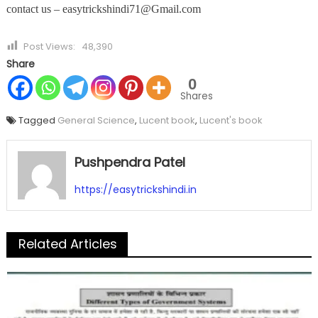
contact us – easytrickshindi71@Gmail.com
Post Views:
48,390
Share
0
Shares
Tagged
General Science
,
Lucent book
,
Lucent's book
Pushpendra Patel
https://easytrickshindi.in
Related Articles