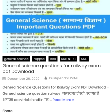
general science
mppsc
RRB
RRB NTPC
SSC
General science questions for railway exam
pdf Download
Author
Posted
Pushpendra Patel
December 26, 2020
on
General Science Questions for Railway Exam PDF Download –
General science question railway नमस्कार दोस्तों, स्वागत है
आपका easytrickshindi.in पर!…
Read More »
Share