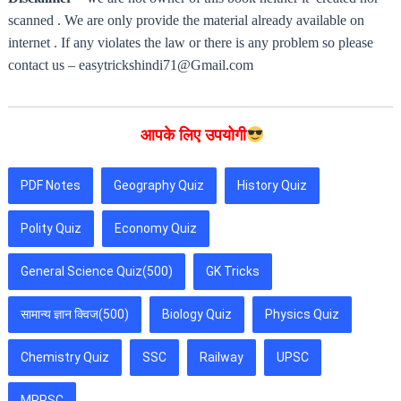
scanned . We are only provide the material already available on
internet . If any violates the law or there is any problem so please
contact us – easytrickshindi71@Gmail.com
आपके लिए उपयोगी
PDF Notes
Geography Quiz
History Quiz
Polity Quiz
Economy Quiz
General Science Quiz(500)
GK Tricks
सामान्य ज्ञान क्विज(500)
Biology Quiz
Physics Quiz
Chemistry Quiz
SSC
Railway
UPSC
MPPSC