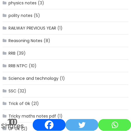
physics notes
(3)
polity notes
(5)
RAILWAY PREVIOUS YEAR
(1)
Reasoning Notes
(8)
RRB
(39)
RRB NTPC
(10)
Science and technology
(1)
SSC
(32)
Trick of Gk
(21)
Tricky maths notes pdf
(1)
10
0
0
0
Shares
Shares
Shares
Shares
UP Gk
(2)