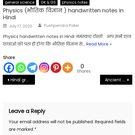
general science
GK & GS
physics notes
Physics (भौतिक विज्ञान ) handwritten notes in
Hindi
Author
Posted
Pushpendra Patel
July 17, 2020
on
Physics handwritten notes in Hindi नमस्कार दोस्तों आप सभी छात्र
छात्राओं को पता ही होगा कि भौतिक विज्ञान से…
Read More »
Share
0
Shares
Post
Hindi grammar handwritten notes pdf Download
Ancient history handwritten notes for UPSC
navigation
Leave a Reply
Your email address will not be published.
Required fields
are marked
*