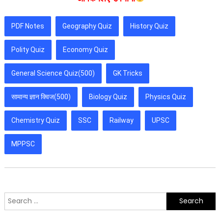
PDF Notes
Geography Quiz
History Quiz
Polity Quiz
Economy Quiz
General Science Quiz(500)
GK Tricks
सामान्य ज्ञान क्विज(500)
Biology Quiz
Physics Quiz
Chemistry Quiz
SSC
Railway
UPSC
MPPSC
Search
for: