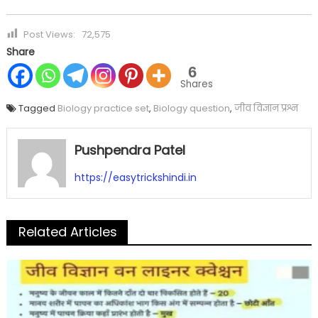
Post Views:
72,575
Share
6
Shares
Tagged
Biology practice set
,
Biology question
,
जीव विज्ञान प्रश्न
Pushpendra Patel
https://easytrickshindi.in
Related Articles