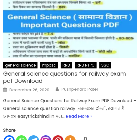
general science
mppsc
RRB
RRB NTPC
SSC
General science questions for railway exam
pdf Download
Author
Posted
Pushpendra Patel
December 26, 2020
on
General Science Questions for Railway Exam PDF Download –
General science question railway नमस्कार दोस्तों, स्वागत है
आपका easytrickshindi.in पर!…
Read More »
Share
0