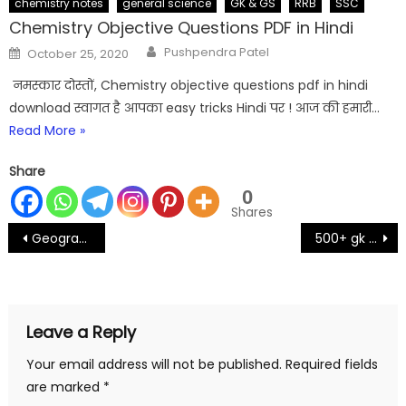
chemistry notes
general science
GK & GS
RRB
SSC
Chemistry Objective Questions PDF in Hindi
Author
Posted
Pushpendra Patel
October 25, 2020
on
नमस्कार दोस्तों, Chemistry objective questions pdf in hindi
download स्वागत है आपका easy tricks Hindi पर ! आज की हमारी…
Read More »
Share
0
Shares
Post
Geography important one liner | world geography questions
500+ gk tricks in hindi pdf | Important gk tricks pdf
navigation
Leave a Reply
Your email address will not be published.
Required fields
are marked
*