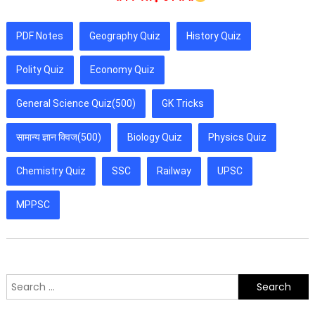
PDF Notes
Geography Quiz
History Quiz
Polity Quiz
Economy Quiz
General Science Quiz(500)
GK Tricks
सामान्य ज्ञान क्विज(500)
Biology Quiz
Physics Quiz
Chemistry Quiz
SSC
Railway
UPSC
MPPSC
Search
for: