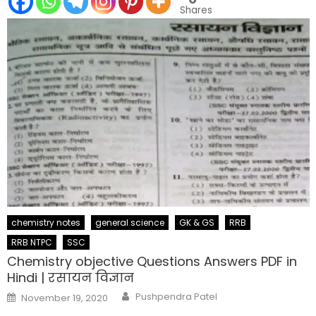
Shares
chemistry notes
general science
GK & GS
RRB
RRB NTPC
SSC
Chemistry objective Questions Answers PDF in
Hindi | रसायन विज्ञान
Author
Posted
Pushpendra Patel
November 19, 2020
on