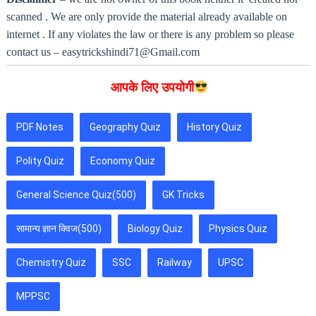
scanned . We are only provide the material already available on
internet . If any violates the law or there is any problem so please
contact us – easytrickshindi71@Gmail.com
आपके लिए उपयोगी
PDF Notes
Geography Quiz
History Quiz
Polity Quiz
Economy Quiz
General Science Quiz(500)
GK Tricks
सामान्य ज्ञान क्विज(500)
Biology Quiz
Physics Quiz
Chemistry Quiz
SSC
Railway
UPSC
MPPSC