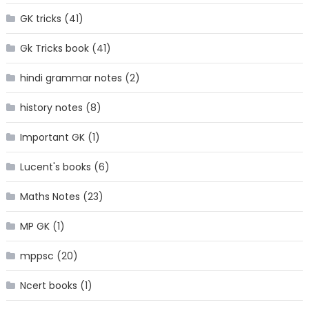
GK tricks
(41)
Gk Tricks book
(41)
hindi grammar notes
(2)
history notes
(8)
Important GK
(1)
Lucent's books
(6)
Maths Notes
(23)
MP GK
(1)
mppsc
(20)
Ncert books
(1)