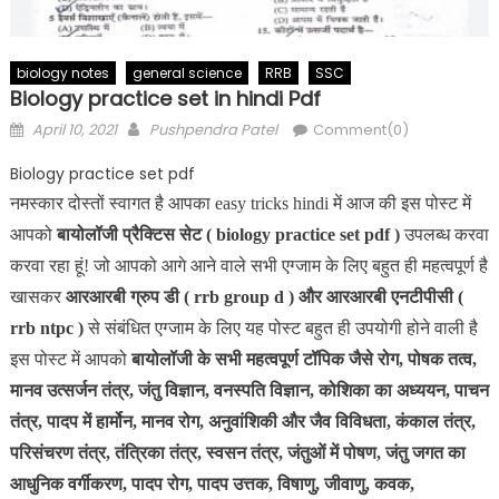
biology notes
general science
RRB
SSC
Biology practice set in hindi Pdf
Posted
Author
April 10, 2021
Pushpendra Patel
Comment(0)
on
Biology practice set pdf
नमस्कार दोस्तों स्वागत है आपका easy tricks hindi में आज की इस पोस्ट में
आपको
बायोलॉजी प्रैक्टिस सेट ( biology practice set pdf )
उपलब्ध करवा
करवा रहा हूं! जो आपको आगे आने वाले सभी एग्जाम के लिए बहुत ही महत्वपूर्ण है
खासकर
आरआरबी ग्रुप डी ( rrb group d ) और आरआरबी एनटीपीसी (
rrb ntpc )
से संबंधित एग्जाम के लिए यह पोस्ट बहुत ही उपयोगी होने वाली है
इस पोस्ट में आपको
बायोलॉजी के सभी महत्वपूर्ण टॉपिक जैसे रोग, पोषक तत्व,
मानव उत्सर्जन तंत्र, जंतु विज्ञान, वनस्पति विज्ञान, कोशिका का अध्ययन, पाचन
तंत्र, पादप में हार्मोन, मानव रोग, अनुवांशिकी और जैव विविधता, कंकाल तंत्र,
परिसंचरण तंत्र, तंत्रिका तंत्र, स्वसन तंत्र, जंतुओं में पोषण, जंतु जगत का
आधुनिक वर्गीकरण, पादप रोग, पादप उत्तक, विषाणु, जीवाणु, कवक,