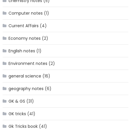
chemistry notes
(5)
Computer notes
(1)
Current Affairs
(4)
Economy notes
(2)
English notes
(1)
Environment notes
(2)
general science
(16)
geography notes
(6)
GK & GS
(31)
GK tricks
(41)
Gk Tricks book
(41)