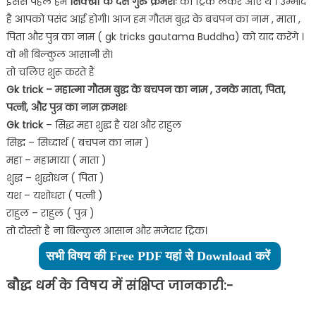
इससे पहले हम
सिक्खों के दस गुरु क्रमशः
की ट्रिक लेकर आए थे । उम्मीद
है आपको पसंद आई होगी। आज हम गौतम बुद्ध के बचपन का नाम , माता ,
पिता और पुत्र का नाम ( gk tricks gautama Buddha) को याद करेंगे ।
वो भी बिल्कुल आसानी से।
तो चलिए शुरू करते हैं
Gk trick – महात्मा गौतम बुद्घ के बचपन का नाम , उनके माता, पिता,
पत्नी, और पुत्र का नाम क्रमशः
Gk trick
– सिद्ध महा शुद्घ है यश और राहुल
सिद्घ – सिध्दार्थ ( बचपन का नाम )
महा – महामाया ( माता )
शुद्ध – शुद्धोधन ( पिता )
यश – यशोधरा ( पत्नी )
राहुल – राहुल ( पुत्र )
तो दोस्तों है ना बिल्कुल आसान और मजेदार ट्रिक।
सभी विषय की Free PDF यहां से Download करें
बौद्ध धर्म के विषय में संक्षिप्त जानकारी:-