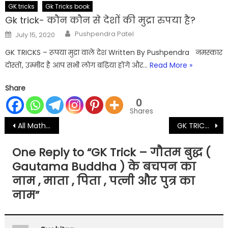
GK tricks
Gk Tricks book
Gk trick- कौन कौन से देशों की मुद्रा रुपया है?
Author
Posted
Pushpendra Patel
July 15, 2020
on
GK TRICKS – रूपया मुद्रा वाले देश Written By Pushpendra नमस्कार
दोस्तों, उम्मीद है आप सभी लोग बढ़िया होंगे और…
Read More »
Share
0
Shares
Post
All Maths notes pdf | maths notes pdf in hindi download
GK TRICK – केंद्र सरकार और राज्य सरकार द्वारा नागरिकों पर आरोपित कर ( gk tricks government Taxes )
navigation
One Reply to “
GK Trick – गौतम बुद्ध (
Gautama Buddha ) के बचपन का
नाम , माता , पिता , पत्नी और पुत्र का
नाम
”