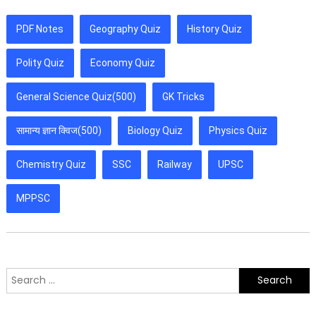
PDF Notes
Geography Quiz
History Quiz
Polity Quiz
Economy Quiz
General Science Quiz(500)
GK Tricks
सामान्य ज्ञान क्विज(500)
Biology Quiz
Physics Quiz
Chemistry Quiz
SSC
Railway
UPSC
MPPSC
Search
for: